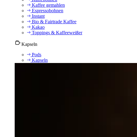
Kaffee gemahlen
Espressobohnen
Instant
Bio & Fairtrade Kaffee
Kakao
Toppings & Kaffeeweißer
Kapseln
Pods
Kapseln