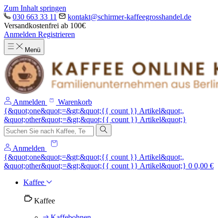
Zum Inhalt springen
030 663 33 11
kontakt@schirmer-kaffeegrosshandel.de
Versandkostenfrei ab 100€
Anmelden
Registrieren
Menü
Anmelden
Warenkorb
{&quot;one&quot;=&gt;&quot;{{ count }} Artikel&quot;,
&quot;other&quot;=&gt;&quot;{{ count }} Artikel&quot;}
Anmelden
{&quot;one&quot;=&gt;&quot;{{ count }} Artikel&quot;,
&quot;other&quot;=&gt;&quot;{{ count }} Artikel&quot;}
0
0,00 €
Kaffee
Kaffee
Kaffebohnen